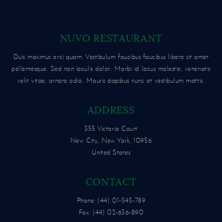
NUVO RESTAURANT
Duis maximus orci quam. Vestibulum faucibus faucibus libero sit amet
pellentesque. Sed non iaculis dolor. Morbi id lacus molestie, venenatis
velit vitae, ornare odio. Mauris dapibus nunc et vestibulum mattis.
ADDRESS
355 Victoria Court
New City, New York, 10956
United States
CONTACT
Phone: (44) 01-545-789
Fax: (44) 02-636-890