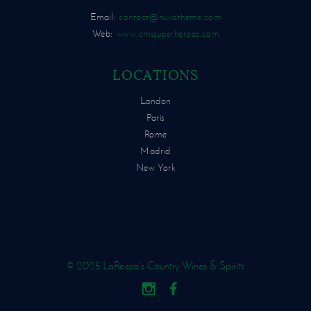
Email:
contact@nuvotheme.com
Web:
www.cmssuperheroes.com
LOCATIONS
London
Paris
Rome
Madrid
New York
© 2025 LaRocca's Country Wines & Spirits