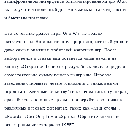
зашифрованном интерфейсе (оптимизированном для iOS),
вы получите мгновенный доступ к живым ставкам, слотам
и быстрым платежам.
Это сочетание делает игры One Win не только
развлечением. Но и настоящим прорывом, который удивит
даже самых опытных любителей азартных игр. После
выбора кейса и ставки вам останется лишь нажать на
кнопку «Открыть». Генератор случайных чисел определит
самостоятельно сумму вашего выигрыша. Игровое
заведение открывает новые горизонты с уникальными
игровыми режимами. Участвуйте в специальных турнирах,
сражайтесь за крупные призы и проверяйте свои силы в
различных игровых форматах, таких как «Кэш-столы»,
«Rapid», «Сит Энд Го» и «Spins». Обратите внимание:
регистрация через зеркало 1XBET.