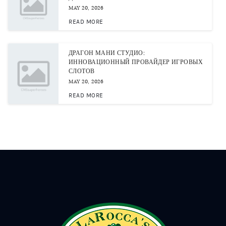
MAY 20, 2026
READ MORE
ДРАГОН МАНИ СТУДИО:
ИННОВАЦИОННЫЙ ПРОВАЙДЕР ИГРОВЫХ
СЛОТОВ
MAY 20, 2026
READ MORE