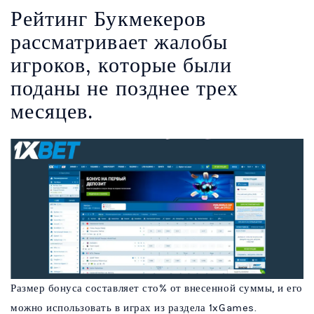
Рейтинг Букмекеров
рассматривает жалобы
игроков, которые были
поданы не позднее трех
месяцев.
Размер бонуса составляет сто% от внесенной суммы, и его
можно использовать в играх из раздела 1xGames.