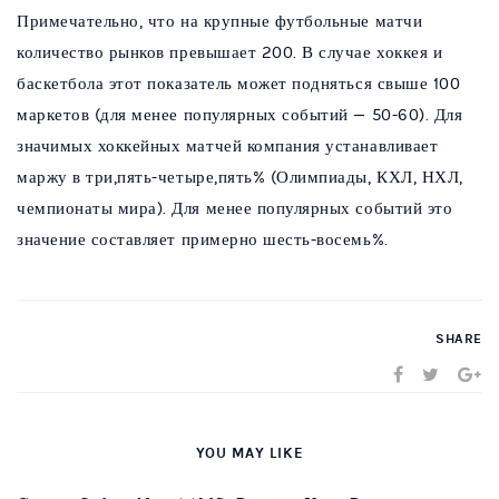
Примечательно, что на крупные футбольные матчи
количество рынков превышает 200. В случае хоккея и
баскетбола этот показатель может подняться свыше 100
маркетов (для менее популярных событий — 50-60). Для
значимых хоккейных матчей компания устанавливает
маржу в три,пять-четыре,пять% (Олимпиады, КХЛ, НХЛ,
чемпионаты мира). Для менее популярных событий это
значение составляет примерно шесть-восемь%.
SHARE
YOU MAY LIKE