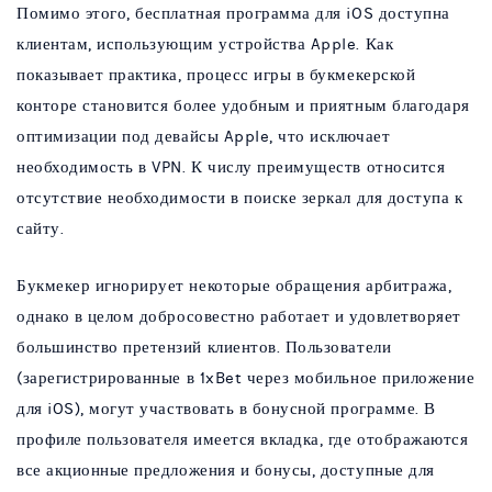
Помимо этого, бесплатная программа для iOS доступна
клиентам, использующим устройства Apple. Как
показывает практика, процесс игры в букмекерской
конторе становится более удобным и приятным благодаря
оптимизации под девайсы Apple, что исключает
необходимость в VPN.
К числу преимуществ относится
отсутствие необходимости в поиске зеркал для доступа к
сайту.
Букмекер игнорирует некоторые обращения арбитража,
однако в целом добросовестно работает и удовлетворяет
большинство претензий клиентов. Пользователи
(зарегистрированные в 1xBet через мобильное приложение
для iOS), могут участвовать в бонусной программе. В
профиле пользователя имеется вкладка, где отображаются
все акционные предложения и бонусы, доступные для