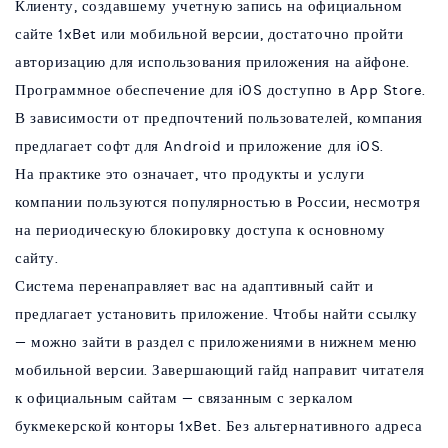
Клиенту, создавшему учетную запись на официальном
сайте 1xBet или мобильной версии, достаточно пройти
авторизацию для использования приложения на айфоне.
Программное обеспечение для iOS доступно в App Store.
В зависимости от предпочтений пользователей, компания
предлагает софт для Android и приложение для iOS.
На практике это означает, что продукты и услуги
компании пользуются популярностью в России, несмотря
на периодическую блокировку доступа к основному
сайту.
Система перенаправляет вас на адаптивный сайт и
предлагает установить приложение. Чтобы найти ссылку
— можно зайти в раздел с приложениями в нижнем меню
мобильной версии. Завершающий гайд направит читателя
к официальным сайтам — связанным с зеркалом
букмекерской конторы 1xBet. Без альтернативного адреса