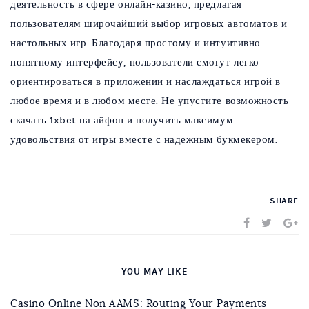
деятельность в сфере онлайн-казино, предлагая
пользователям широчайший выбор игровых автоматов и
настольных игр. Благодаря простому и интуитивно
понятному интерфейсу, пользователи смогут легко
ориентироваться в приложении и наслаждаться игрой в
любое время и в любом месте. Не упустите возможность
скачать 1xbet на айфон и получить максимум
удовольствия от игры вместе с надежным букмекером.
SHARE
YOU MAY LIKE
Casino Online Non AAMS: Routing Your Payments