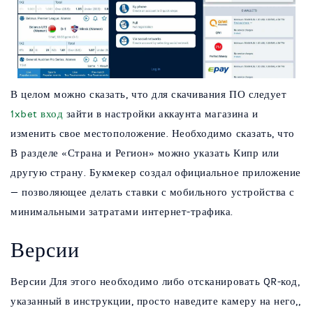
В целом можно сказать, что для скачивания ПО следует
1xbet вход
зайти в настройки аккаунта магазина и
изменить свое местоположение. Необходимо сказать, что
В разделе «Страна и Регион» можно указать Кипр или
другую страну. Букмекер создал официальное приложение
— позволяющее делать ставки с мобильного устройства с
минимальными затратами интернет-трафика.
Версии
Версии Для этого необходимо либо отсканировать QR-код,
указанный в инструкции, просто наведите камеру на него,,