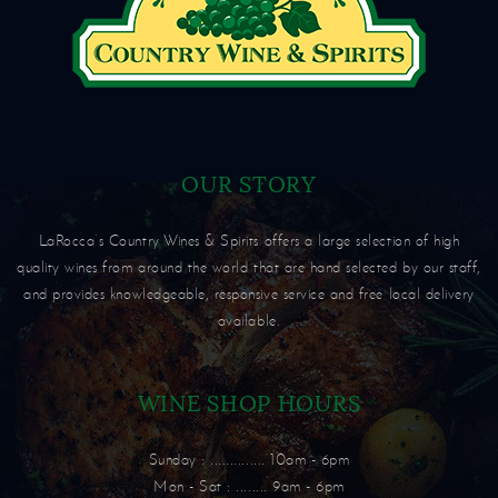
OUR STORY
LaRocca’s Country Wines & Spirits offers a large selection of high
quality wines from around the world that are hand selected by our staff,
and provides knowledgeable, responsive service and free local delivery
available.
WINE SHOP HOURS
Sunday : .............. 10am - 6pm
Mon - Sat : ........ 9am - 6pm