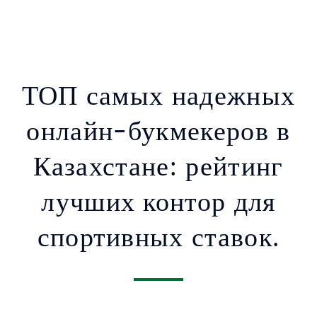
ТОП самых надежных
онлайн-букмекеров в
Казахстане: рейтинг
лучших контор для
спортивных ставок.